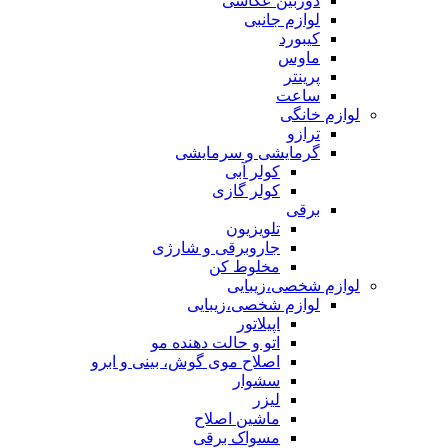
دوربین عکاسی
لوازم جانبی
کیبورد
ماوس
پرینتر
ساعت
لوازم خانگی
ترازو
گرمایشی و سرمایشی
کولر آبی
کولر گازی
برقی
تلویزیون
جاروبرقی و شارژی
مخلوط کن
لوازم شخصی،زیبایی
لوازم شخصی،زیبایی
اپیلاتور
اتو و حالت دهنده مو
اصلاح موی گوش، بینی و ابرو
سشوار
لیزر
ماشین اصلاح
مسواک برقی