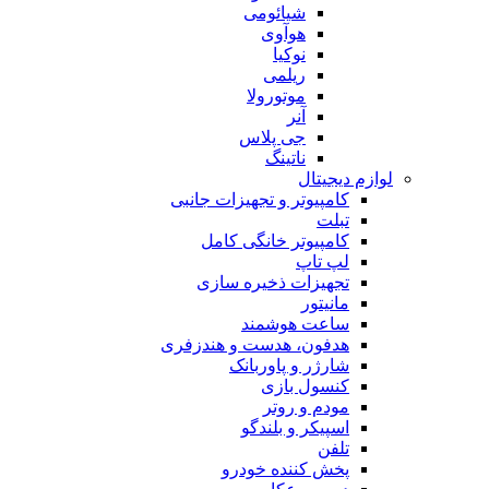
شیائومی
هوآوی
نوکیا
ریلمی
موتورولا
آنر
جی پلاس
ناتینگ
لوازم دیجیتال
کامپیوتر و تجهیزات جانبی
تبلت
کامپیوتر خانگی کامل
لپ تاپ
تجهیزات ذخیره سازی
مانیتور
ساعت هوشمند
هدفون، هدست و هندزفری
شارژر و پاوربانک
کنسول بازی
مودم و روتر
اسپیکر و بلندگو
تلفن
پخش کننده خودرو