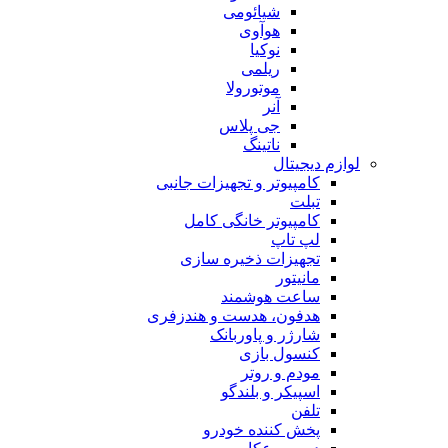
شیائومی
هوآوی
نوکیا
ریلمی
موتورولا
آنر
جی پلاس
ناتینگ
لوازم دیجیتال
کامپیوتر و تجهیزات جانبی
تبلت
کامپیوتر خانگی کامل
لپ تاپ
تجهیزات ذخیره سازی
مانیتور
ساعت هوشمند
هدفون، هدست و هندزفری
شارژر و پاوربانک
کنسول بازی
مودم و روتر
اسپیکر و بلندگو
تلفن
پخش کننده خودرو