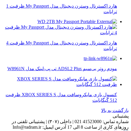
هارد اکسترنال وسترن دیجیتال مدل My Passport ظرفیت 1
ترابایت
هارد اکسترنال وسترن دیجیتال مدل My Passport ظرفیت 4
ترابایت
مودم روتر بی‌سیم ADSL2 Plus تی پی-لینک مدل W8961N
کنسول بازی مایکروسافت مدل XBOX SERIES S ظرفیت
512 گیگابایت
بازگشت به بالا
پشتیبانی
شماره تماس:
41523000 021 | داخلی (۳۰۷)
|
پشتیبانی تلفنی در
روزهای کاری از ساعت 8 الی 17
آدرس ایمیل:
Info@radram.ir