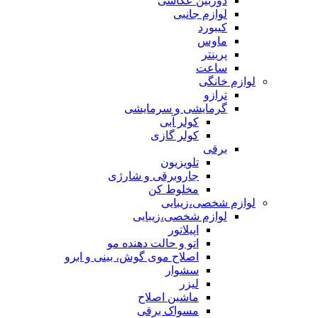
دوربین عکاسی
لوازم جانبی
کیبورد
ماوس
پرینتر
ساعت
لوازم خانگی
ترازو
گرمایشی و سرمایشی
کولر آبی
کولر گازی
برقی
تلویزیون
جاروبرقی و شارژی
مخلوط کن
لوازم شخصی،زیبایی
لوازم شخصی،زیبایی
اپیلاتور
اتو و حالت دهنده مو
اصلاح موی گوش، بینی و ابرو
سشوار
لیزر
ماشین اصلاح
مسواک برقی