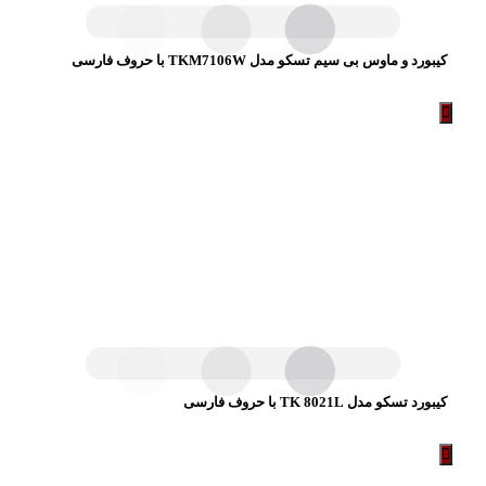
کیبورد و ماوس بی سیم تسکو مدل TKM7106W با حروف فارسی
کیبورد تسکو مدل TK 8021L با حروف فارسی