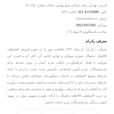
آدرس: تهران، ونک، خیابان شیخ بهایی، خیابان مفتاح، پلاک 34
تلفن:
41523000 021
داخلی (307)
ایمیل: Info@radram.ir
موبایل:
09223453302
ساعت پاسخگویی 8 صبح تا 17
معرفی رادرام
شرکت "رادرام" از سال 1397 فعالیت خود را در حوزه فروش اقساطی
کالاهای دیجیتال، به‌ویژه موبایل و لوازم جانبی آن، آغاز کرده است. این
شرکت با هدف فراهم‌آوردن امکان خرید آسان و بدون دغدغه برای
بازنشستگان عزیز تأمین اجتماعی تأسیس شده است. رادرام با ارائه
شرایط متنوع اقساطی و خدمات مشاوره‌ای حرفه‌ای، تلاش می‌کند تا
نیازهای مشتریان خود را با قیمت‌های مناسب و کیفیت تضمین‌شده برآورده
کند. ما افتخار داریم که با ترکیب نوآوری و تعهد به مشتری، تجربه‌ای متفاوت
در خرید اقساطی کالاهای دیجیتال را ارائه دهیم و سهمی مؤثر در بهبود
کیفیت زندگی بازنشستگان عزیز داشته باشیم.