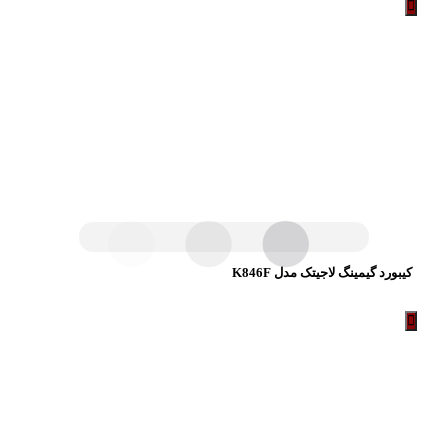
کیبورد گیمینگ لاجیتک مدل K846F