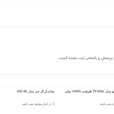
 پرسش و پاسخی ثبت نشده است.
پاور بانک تسکو مدل TP 866L ظرفیت 10000 میلی
ساندبار ال جی مدل SNC4R
ود نمی باشد
در انبار موجود نمی باشد