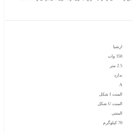
ارشیا
350 وات
2.5 متر
ندارد
A
المنت I شکل
المنت U شکل
المنتی
70 کیلوگرم