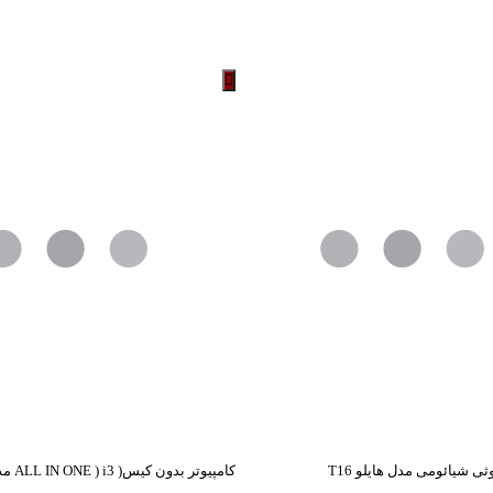
ی شیائومی مدل هایلو T16
کامپیوتر بدون کیس( 3