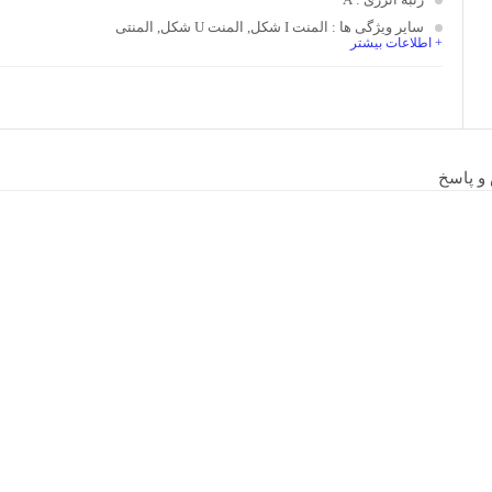
سایر ویژگی ها
: المنت I شکل, المنت U شکل, المنتی
+ اطلاعات بیشتر
 پاسخ