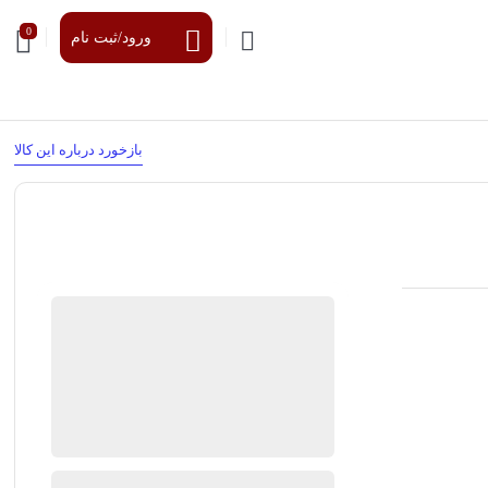
0
ورود/ثبت نام
بازخورد درباره این کالا
فروشگاه رادرام
96%
رضایت خریداران
عملکرد
عالی
در انبار موجود نمی باشد
ارسال توسط فروشگاه رادرام