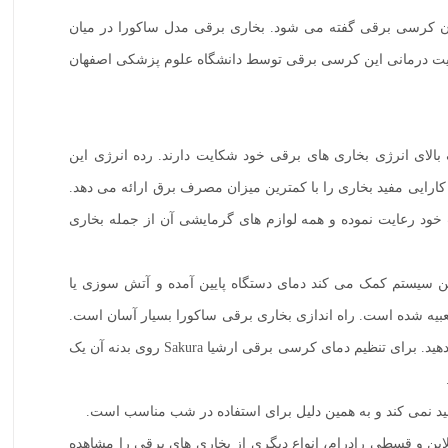
طر هم به آن کرسی برقی گفته می شود. بخاری برقی مدل ساکورا در میان
 های این برند است. نکته جالب توجه در مورد بخاری برقی ارشیا مدل Sakura این است که خاصیت درمانی این کرسی برقی توسط دانشگاه علوم پزشکی اصفهان
ن از مصرف بالای انرژی بخاری های برقی خود شکایت دارند. رده انرژی این
فته می شود. توان المنت کرسی برقی ارشیا 350 وات است. این توان، حداکثر کارایی مفید بخاری را با کمترین میزان مصرف برق ارائه می دهد.
 خود رعایت نموده و همه لوازم های گرمایشی آن از جمله بخاری
ن سیستم کمک می کند دمای دستگاه پایین آمده و آتش سوزی یا
یه شده است. راه اندازی بخاری برقی ساکورا بسیار آسان است.
به این صورت که روی سیم برق آن، یک کلید بین راهی جهت روشن و خاموش شدن قرار دارد. کافیست دو شاخه را به پریز بزنید و کلید را فشار دهید. برای تنظیم دمای کرسی برقی ارشیا Sakura روی بدنه آن یک
ین و قسطی رادرام، انواع دیگری از بخاری های برقی را مشاهده