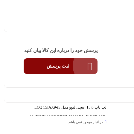
پرسش خود را درباره این کالا بیان کنید
ثبت پرسش
لپ تاپ 15.6 اینچی لنوو مدل LOQ 15IAX9-i5
12450HX-12GB DDR5 4800MHz-512GB SSD-
در انبار موجود نمی باشد
RTX3050-FHD