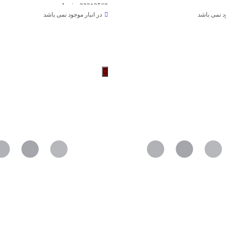
n32212568 غیر لمسی
ود نمی باشد
در انبار موجود نمی باشد