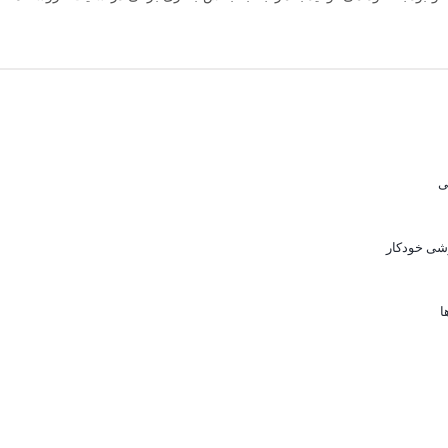
ی
شی خودکار
ا