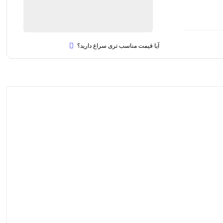
ناموجود
بروزرسانی قیمت:
24 آذر 1404
آیا قیمت مناسب تری سراغ دارید؟