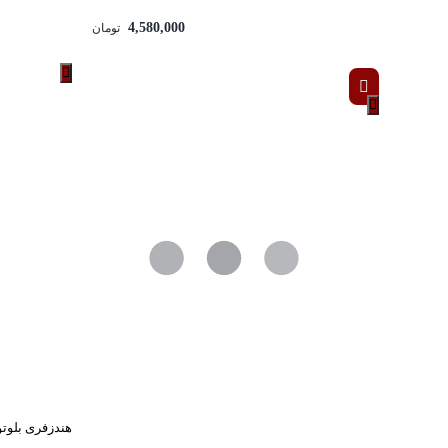
4,580,000
تومان
هندزفری بلوتوث