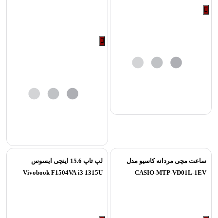
یا محیط‌های اداری کارایی بالا و خوبی را به کاربران ارائه کرده و رضایت
آن‌‌‌ها را حاصل می‌کند.
مشخصات تلفن با سیم پاناسونیک مدل
KX-T7703X
در این قسمت به توضیح مشخصات کامل تلفن با سیم پاناسونیک مدل KX-
T7703X پرداخته‌ایم تا شما با آن آشنا شوید.
ظاهر تلفن
ظاهر ساده‌ای دارد که باعث شده استفاده از آن نیز برای کاربران راحت
شود و در دو رنگ سیاه و سفید تولید و عرضه شده است. به این تلفن تنها
یک خط متصل می‌شود و از نظر کیفیت و ساخت انتظار کاربر را برآورده
کرده و استقامت مناسب و خوب دارد.
وزن و ابعاد
ساعت مچی مردانه کاسیو مدل
لپ تاپ 15.6 اینچی ایسوس
این تلفن ابعاد ۷۷*۲۰۳*۱۳۰ میلی‌متر دارد و وزن این دستگاه حدود 443 گرم
Vivobook F1504VA i3 1315U
CASIO-MTP-VD01L-1EV
4GB 512GB SSD UHD
است که وزنی سبک محسوب شده تا نصب آن بر روی دیوار نیز به آسانی
انجام شود.