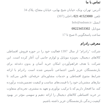
تماس با ما
آدرس: تهران، ونک، خیابان شیخ بهایی، خیابان مفتاح، پلاک 34
تلفن:
41523000 021
داخلی (307)
ایمیل: Info@radram.ir
موبایل:
09223453302
ساعت پاسخگویی 8 صبح تا 17
معرفی رادرام
شرکت "رادرام" از سال 1397 فعالیت خود را در حوزه فروش اقساطی
کالاهای دیجیتال، به‌ویژه موبایل و لوازم جانبی آن، آغاز کرده است. این
شرکت با هدف فراهم‌آوردن امکان خرید آسان و بدون دغدغه برای
بازنشستگان عزیز تأمین اجتماعی تأسیس شده است. رادرام با ارائه
شرایط متنوع اقساطی و خدمات مشاوره‌ای حرفه‌ای، تلاش می‌کند تا
نیازهای مشتریان خود را با قیمت‌های مناسب و کیفیت تضمین‌شده برآورده
کند. ما افتخار داریم که با ترکیب نوآوری و تعهد به مشتری، تجربه‌ای متفاوت
در خرید اقساطی کالاهای دیجیتال را ارائه دهیم و سهمی مؤثر در بهبود
کیفیت زندگی بازنشستگان عزیز داشته باشیم.