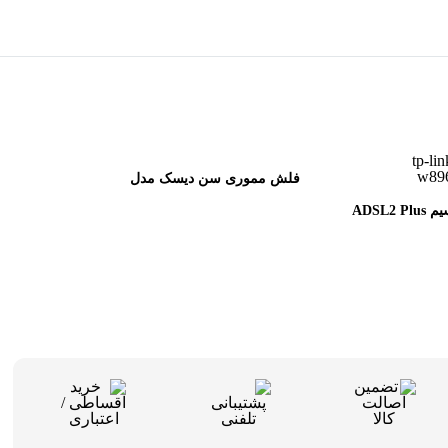
فلش مموری سن دیسک مدل
مودم روتر بی‌سیم ADSL2 Plus
Ultra Dual Drive USB Type-C
W8961
ظرفیت 128 گیگابایت