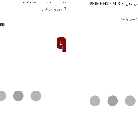
PRIME H510M-
Type-C ظرفیت 256 گیگابایت
موجود در انبار
ود نمی باشد
,000