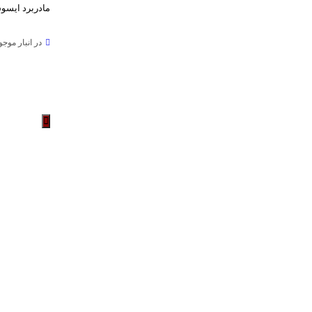
مادربرد ایسوس مدل R-SI
در انبار موج