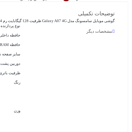
توضیحات تکمیلی
گوشی موبايل سامسونگ مدل Galaxy A07 4G ظرفیت 128 گیگابایت رم 4 گیگابایت
نوع پردازنده - PU
مشخصات دیگر
حافظه داخلی
حافظه RAM
سایز صفحه ن
دوربین پشت
ظرفیت باتری
رنگ
وزن