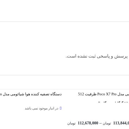
 پرسش و پاسخی ثبت نشده است.
گوشی شیائومی مدل Poco X7 Pro ظرفیت 512
دستگاه تصفیه کننده هوا شیائومی مدل 4Pro
ل
در انبار موجود نمی باشد
Price
–
112,678,000
113,844,
تومان
تومان
range: