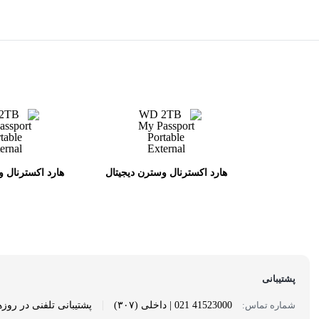
هارد اکسترنال وسترن دیجیتال
هارد اکسترنال و
مدل My Passport ظرفیت 2
ترابایت
ترابا
پشتیبانی
|
شماره تماس:
41523000 021 | داخلی (۳۰۷)
پشتیبانی تلفنی در روزهای 