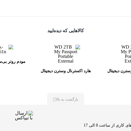
کالاهایی که دیده‌ایید
سترن دیجیتال
هارد اکسترنال وسترن دیجیتال
تی پی-لینک مدل N
مدل My Passport ظرفیت 1
مدل My Passport ظرفیت 4
یت
ترابایت
بازگشت به بالا
کاری از ساعت 8 الی 17